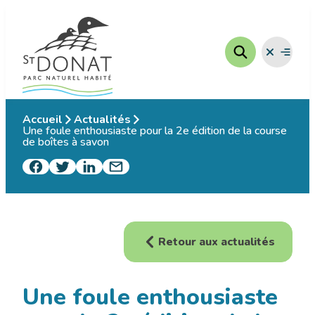
Aller
au
contenu
Fermer
Ouvrir
le
le
menu
menu
Accueil
Actualités
Une foule enthousiaste pour la 2e édition de la course
de boîtes à savon
Retour aux actualités
Une foule enthousiaste