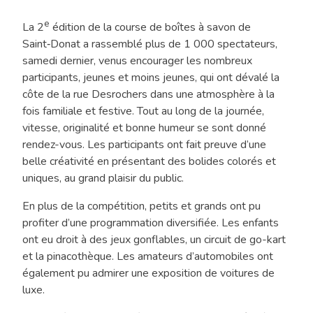
pour
e
La 2
édition de la course de boîtes à savon de
la
Saint‑Donat a rassemblé plus de 1 000 spectateurs,
2e
samedi dernier, venus encourager les nombreux
édition
participants, jeunes et moins jeunes, qui ont dévalé la
de
côte de la rue Desrochers dans une atmosphère à la
la
fois familiale et festive. Tout au long de la journée,
course
vitesse, originalité et bonne humeur se sont donné
de
rendez-vous. Les participants ont fait preuve d’une
boîtes
belle créativité en présentant des bolides colorés et
à
uniques, au grand plaisir du public.
savon
En plus de la compétition, petits et grands ont pu
profiter d’une programmation diversifiée. Les enfants
ont eu droit à des jeux gonflables, un circuit de go-kart
et la pinacothèque. Les amateurs d’automobiles ont
également pu admirer une exposition de voitures de
luxe.