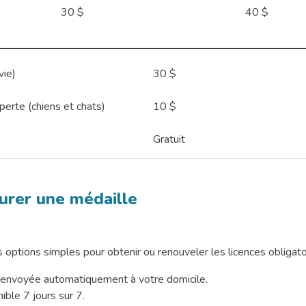
30 $
40 $
vie)
30 $
erte (chiens et chats)
10 $
Gratuit
rer une médaille
options simples pour obtenir ou renouveler les licences obligatoi
e envoyée automatiquement à votre domicile.
ible 7 jours sur 7.