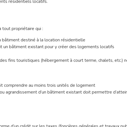
s résidentiels locatifs.
out propriétaire qui :
 bâtiment destiné à la location résidentielle
 un bâtiment existant pour y créer des logements locatifs
es fins touristiques (hébergement à court terme, chalets, etc.) 
it comprendre au moins trois unités de logement
 agrandissement d’un bâtiment existant doit permettre d’attei
forme d’un crédit sur les taxes (foncières générales et travaux pub