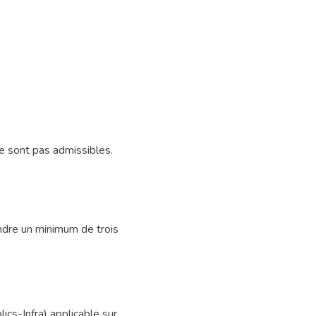
ne sont pas admissibles.
ndre un minimum de trois
lics-Infra) applicable sur