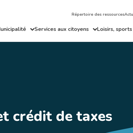
Répertoire des ressources
Actu
unicipalité
Services aux citoyens
Loisirs, sports
ir/Fermer le sous-menu
Ouvrir/Fermer le sous-menu
Ouvrir/Fermer
et crédit de taxes