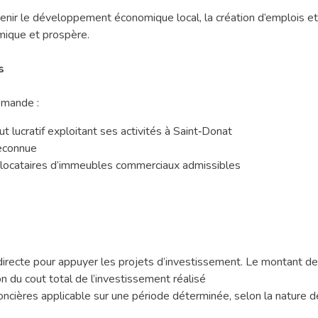
nir le développement économique local, la création d’emplois et à
amique et prospère.
s
emande :
t lucratif exploitant ses activités à Saint‑Donat
reconnue
t locataires d’immeubles commerciaux admissibles
directe pour appuyer les projets d’investissement. Le montant de l
n du cout total de l’investissement réalisé
oncières applicable sur une période déterminée, selon la nature de