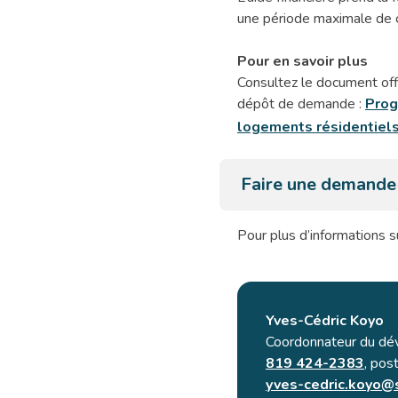
une période maximale de ci
Pour en savoir plus
Consultez le document offic
dépôt de demande :
Prog
logements résidentiels
Faire une demande
Pour plus d’informations 
Yves-Cédric Koyo
Coordonnateur du dé
819 424-2383
, pos
yves-cedric.koyo@s