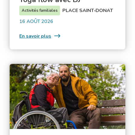
PLACE SAINT‑DONAT
Activités familiales
16 AOÛT 2026
:
En savoir plus
Yoga
flow
avec
DJ
Rencontre
proches
aidants