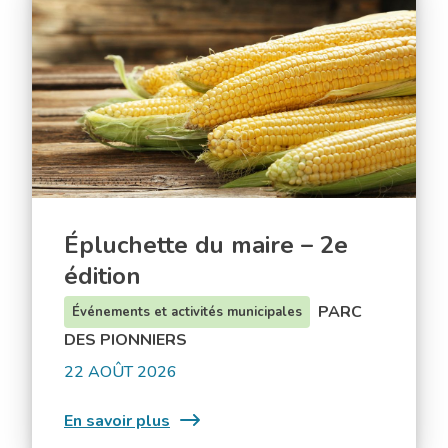
Maison
du
des
maire
jeunes
–
2e
édition
Épluchette du maire – 2e
édition
PARC
Événements et activités municipales
DES PIONNIERS
22 AOÛT 2026
:
En savoir plus
Épluchette