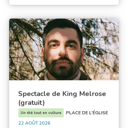
du
maire
–
Spectacle
2e
de
édition
King
Melrose
(gratuit)
Spectacle de King Melrose
(gratuit)
PLACE DE L’ÉGLISE
Un été tout en culture
22 AOÛT 2026