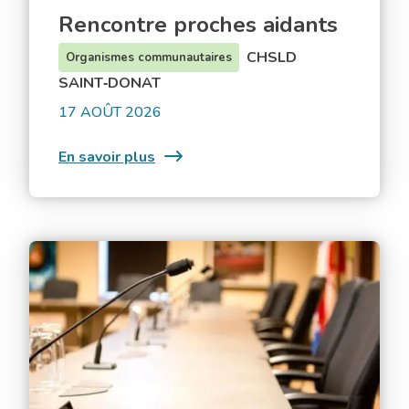
Rencontre proches aidants
CHSLD
Organismes communautaires
SAINT‑DONAT
17 AOÛT 2026
:
En savoir plus
Rencontre
proches
aidants
Séance
ordinaire
du
conseil
municipal