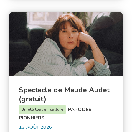
la
Fabrique
Spectacle
de
Maude
Audet
(gratuit)
Spectacle de Maude Audet
(gratuit)
PARC DES
Un été tout en culture
PIONNIERS
13 AOÛT 2026