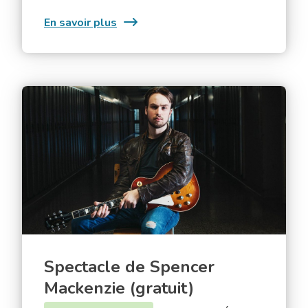
:
En savoir plus
Spectacle
de
Maude
Audet
Spectacle
(gratuit)
de
Spencer
Mackenzie
(gratuit)
Spectacle de Spencer
Mackenzie (gratuit)