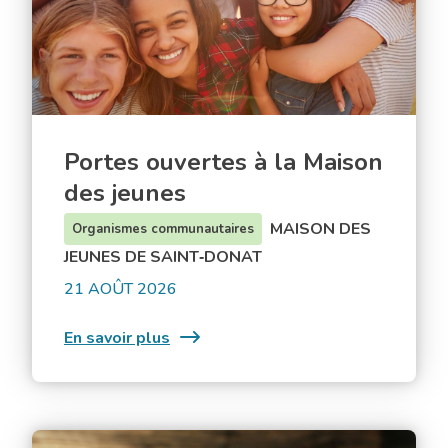
Maison
des
jeunes
Portes ouvertes à la Maison
des jeunes
MAISON DES
Organismes communautaires
JEUNES DE SAINT‑DONAT
21 AOÛT 2026
:
En savoir plus
Portes
ouvertes
à
la
Épluchette