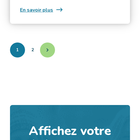
:
En savoir plus
Spectacle
de
King
Melrose
(gratuit)
1
2
Affichez votre