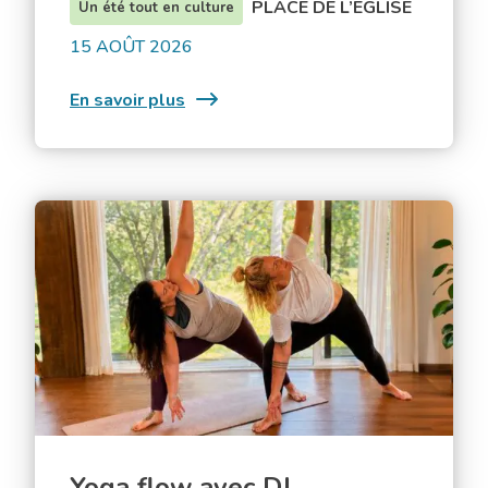
PLACE DE L’ÉGLISE
Un été tout en culture
15 AOÛT 2026
:
En savoir plus
Spectacle
de
Spencer
Mackenzie
Yoga
(gratuit)
flow
avec
DJ
Yoga flow avec DJ