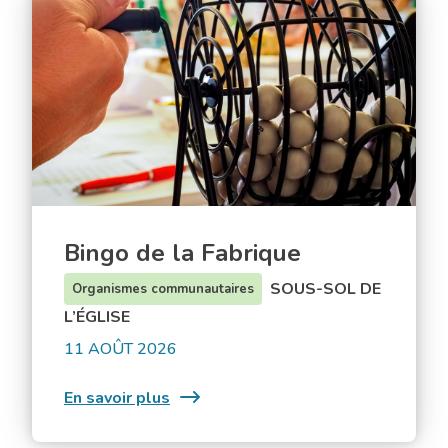
Bingo
de
la
Fabrique
Bingo de la Fabrique
SOUS-SOL DE
Organismes communautaires
L’ÉGLISE
11 AOÛT 2026
:
En savoir plus
Bingo
de