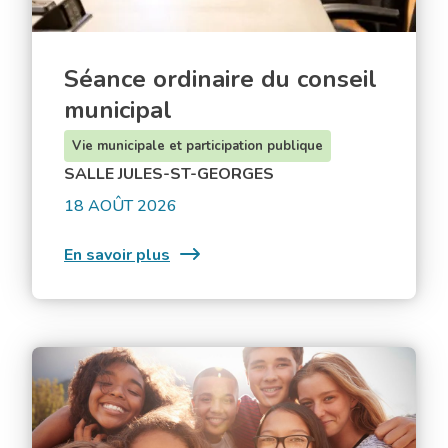
Séance ordinaire du conseil
municipal
Vie municipale et participation publique
SALLE JULES-ST-GEORGES
18 AOÛT 2026
:
En savoir plus
Séance
ordinaire
du
conseil
Portes
municipal
ouvertes
à
la