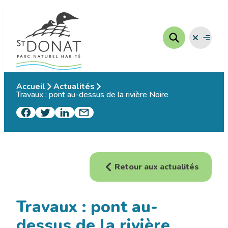
Aller
au
contenu
Fermer
Ouvrir
le
le
menu
menu
Accueil
Actualités
Travaux : pont au-dessus de la rivière Noire
Retour aux actualités
Travaux : pont au-
dessus de la rivière