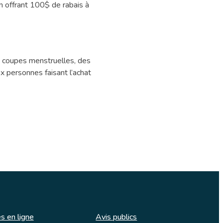
n offrant 100$ de rabais à
es coupes menstruelles, des
x personnes faisant l’achat
s en ligne
Avis publics