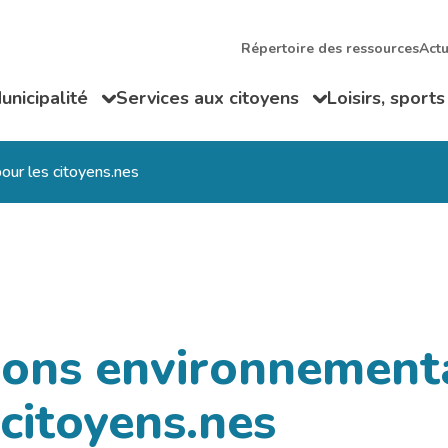
Répertoire des ressources
Actu
unicipalité
Services aux citoyens
Loisirs, sports
ir/Fermer le sous-menu
Ouvrir/Fermer le sous-menu
Ouvrir/Fermer
our les citoyens.nes
ions environnement
 citoyens.nes