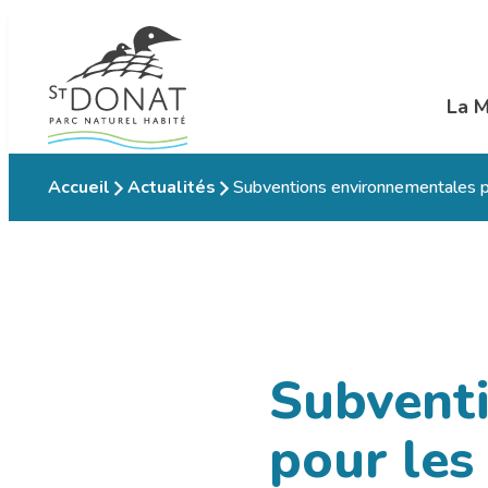
Aller
au
contenu
La M
Ouvr
Accueil
Actualités
Subventions environnementales p
Subvent
pour les