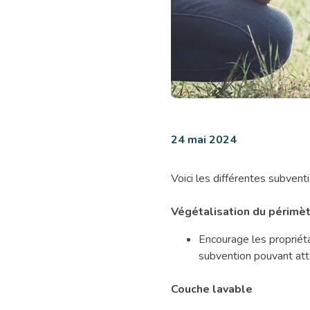
Subventions
environnementales
24 mai 2024
pour
les
Voici les différentes subventi
citoyens.nes
Végétalisation du périmèt
Encourage les propriétai
subvention pouvant att
Couche lavable