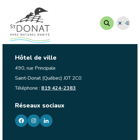
Aller
au
contenu
Fermer
Ouvrir
le
le
menu
menu
Hôtel de ville
490, rue Principale
Saint‑Donat (Québec) J0T 2C0
Téléphone :
819 424-2383
Réseaux sociaux
facebook
googleplus
googleplus