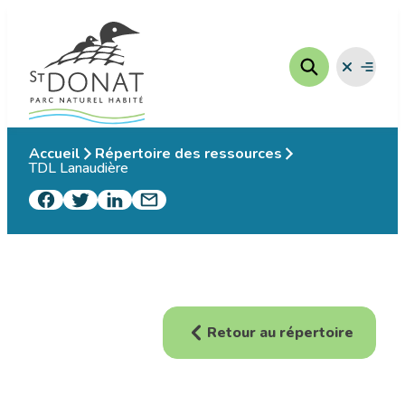
Aller
au
contenu
Fermer
Ouvrir
le
le
menu
menu
Accueil
Répertoire des ressources
TDL Lanaudière
Retour au répertoire