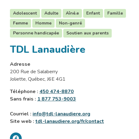
Adolescent
Adulte
Aîné.e
Enfant
Famille
Femme
Homme
Non-genré
Personne handicapée
Soutien aux parents
TDL Lanaudière
Adresse
200 Rue de Salaberry
Joliette, Québec, J6E 4G1
Téléphone :
450 474-8870
Sans frais :
1 877 753-9003
Courriel :
info@tdl-lanaudiere.org
Site web :
tdl-lanaudiere.org/fr/contact