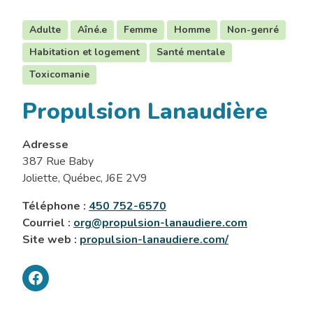
Adulte
Aîné.e
Femme
Homme
Non-genré
Habitation et logement
Santé mentale
Toxicomanie
Propulsion Lanaudière
Adresse
387 Rue Baby
Joliette, Québec, J6E 2V9
Téléphone :
450 752-6570
Courriel :
org@propulsion-lanaudiere.com
Site web :
propulsion-lanaudiere.com/