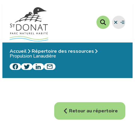
Aller
au
contenu
Fermer
Ouvrir
le
le
menu
menu
Accueil
Répertoire des ressources
Propulsion Lanaudière
Retour au répertoire