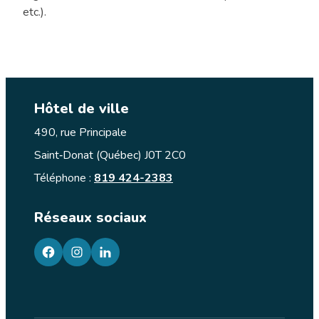
etc.).
Hôtel de ville
490, rue Principale
Saint‑Donat (Québec) J0T 2C0
Téléphone :
819 424-2383
Réseaux sociaux
facebook
googleplus
googleplus