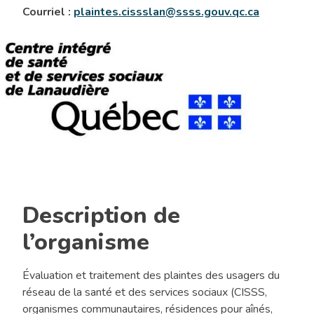
Courriel :
plaintes.cissslan@ssss.gouv.qc.ca
Commissair
aux
plaintes
et
à
la
qualité
des
services
(CISSS
Description de
de
Lanaudière
l’organisme
Évaluation et traitement des plaintes des usagers du
réseau de la santé et des services sociaux (CISSS,
organismes communautaires, résidences pour aînés,