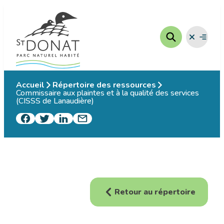
Aller
au
contenu
Fermer
Ouvrir
le
le
menu
menu
Accueil
Répertoire des ressources
Commissaire aux plaintes et à la qualité des services
(CISSS de Lanaudière)
Retour au répertoire