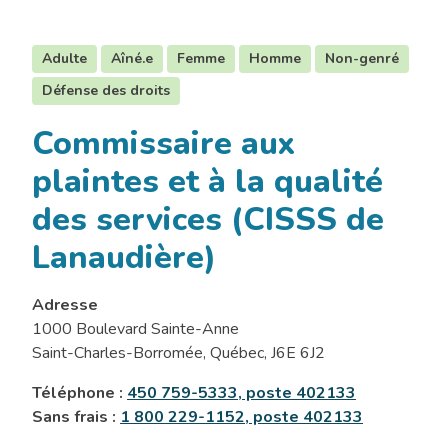
Adulte
Aîné.e
Femme
Homme
Non-genré
Défense des droits
Commissaire aux
plaintes et à la qualité
des services (CISSS de
Lanaudière)
Adresse
1000 Boulevard Sainte-Anne
Saint-Charles-Borromée, Québec, J6E 6J2
Téléphone :
450 759-5333, poste 402133
Sans frais :
1 800 229-1152, poste 402133