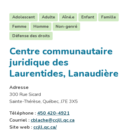
Adolescent
Adulte
Aîné.e
Enfant
Famille
Femme
Homme
Non-genré
Défense des droits
Centre communautaire
juridique des
Laurentides, Lanaudière
Adresse
300 Rue Sicard
Sainte-Thérèse, Québec, J7E 3X5
Téléphone :
450 420-4921
Courriel :
cblache@ccjll.qc.ca
Site web :
ccjll.qc.ca/