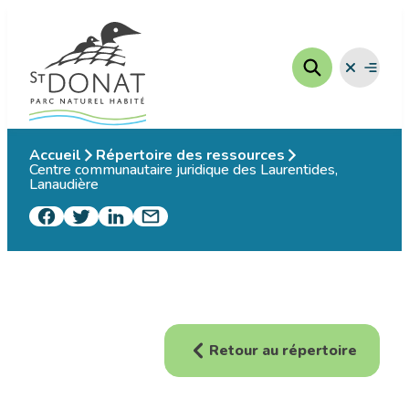
Aller
au
contenu
Fermer
Ouvrir
le
le
menu
menu
Accueil
Répertoire des ressources
Centre communautaire juridique des Laurentides,
Lanaudière
Retour au répertoire