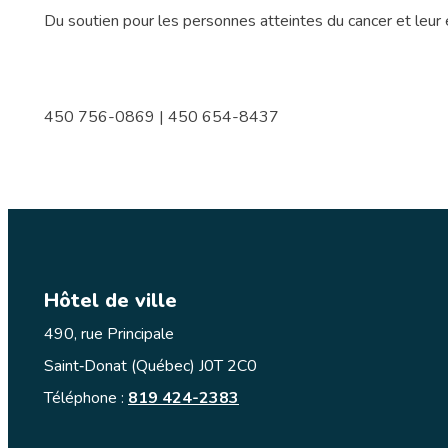
Du soutien pour les personnes atteintes du cancer et leur
450 756-0869 | 450 654-8437
Hôtel de ville
490, rue Principale
Saint‑Donat (Québec) J0T 2C0
Téléphone :
819 424-2383