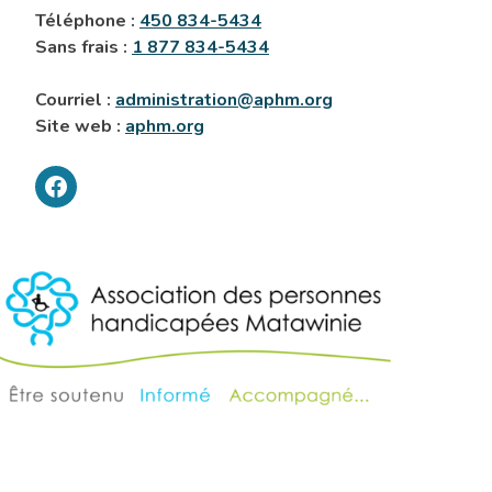
Téléphone :
450 834-5434
Sans frais :
1 877 834-5434
Courriel :
administration@aphm.org
Site web :
aphm.org
Association
des
personnes
handicapée
Matawinie