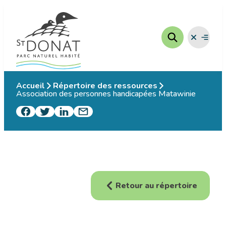
Aller
au
contenu
Fermer
Ouvrir
le
le
menu
menu
Accueil
Répertoire des ressources
Association des personnes handicapées Matawinie
Retour au répertoire