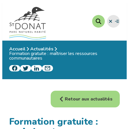
Aller
au
contenu
Fermer
Ouvrir
le
le
menu
menu
Accueil
Actualités
Formation gratuite : maîtriser les ressources
communautaires
Retour aux actualités
Formation gratuite :