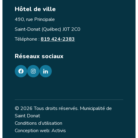
les
Hôtel de ville
ressources
communautaires
490, rue Principale
Saint‑Donat (Québec) J0T 2C0
Téléphone :
819 424-2383
Réseaux sociaux
facebook
googleplus
googleplus
© 2026 Tous droits réservés. Municipalité de
Saint Donat
Conditions d’utilisation
Conception web: Activis