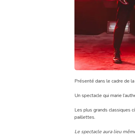
Spectacle
Présenté dans le cadre de l
de
Country
Un spectacle qui marie l’auth
Glam
(gratuit)
Les plus grands classiques c
paillettes.
Le spectacle aura lieu même