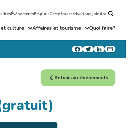
alités
Événements
Emplois
Carte interactive
Nous joindre
 et culture
Affaires et tourisme
Quoi faire?
 le sous-menu
Ouvrir/Fermer le sous-menu
Retour aux événements
gratuit)