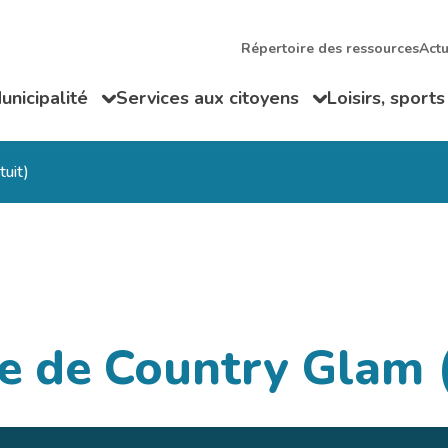
Répertoire des ressources
Actu
unicipalité
Services aux citoyens
Loisirs, sports
ir/Fermer le sous-menu
Ouvrir/Fermer le sous-menu
Ouvrir/Fermer
tuit)
e de Country Glam (