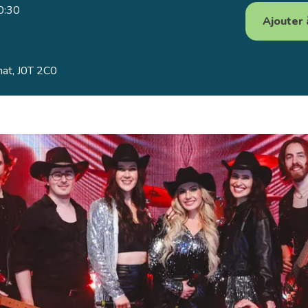
0:30
Ajouter 
nat, J0T 2C0