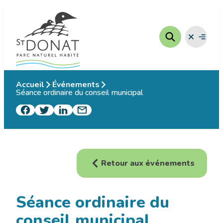
Aller
au
contenu
Fermer
Ouvrir
le
le
menu
menu
Accueil
Événements
Séance ordinaire du conseil municipal
Retour aux événements
Séance ordinaire du
conseil municipal