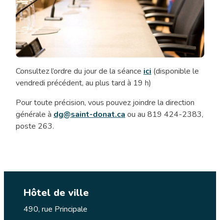
Consultez l’ordre du jour de la séance
ici
(disponible le
Séance
vendredi précédent, au plus tard à 19 h)
ordinaire
du
Pour toute précision, vous pouvez joindre la direction
conseil
générale à
dg@saint-donat.ca
ou au 819 424-2383,
municipal
poste 263.
Hôtel de ville
490, rue Principale