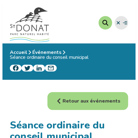
Aller
au
contenu
Fermer
Ouvrir
le
le
menu
menu
Accueil
Événements
Séance ordinaire du conseil municipal
Retour aux événements
Séance ordinaire du
conseil municipal