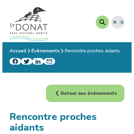
Aller
au
contenu
Fermer
Ouvrir
le
le
menu
menu
Accueil
Événements
Rencontre proches aidants
Retour aux événements
Rencontre proches
aidants