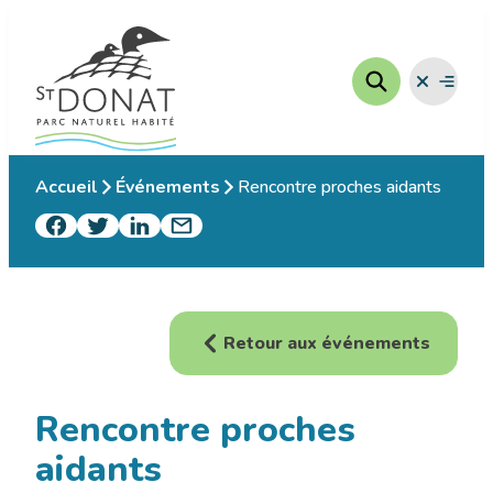
Aller
au
contenu
Fermer
Ouvrir
le
le
menu
menu
Accueil
Événements
Rencontre proches aidants
Retour aux événements
Rencontre proches
aidants