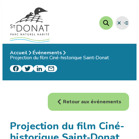
Aller
au
contenu
Fermer
Ouvrir
le
le
menu
menu
Accueil
Événements
Projection du film Ciné-historique Saint‑Donat
Retour aux événements
Projection du film Ciné-
historique Saint‑Donat