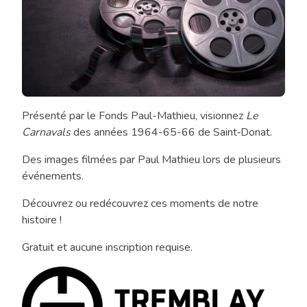
Présenté par le Fonds Paul-Mathieu, visionnez
Le
Projection
Carnavals
des années 1964-65-66 de Saint‑Donat.
du
film
Des images filmées par Paul Mathieu lors de plusieurs
Ciné-
événements.
historique
Saint‑Donat
Découvrez ou redécouvrez ces moments de notre
histoire !
Gratuit et aucune inscription requise.