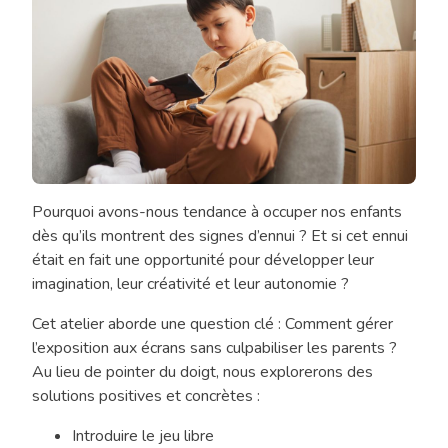
Pourquoi avons-nous tendance à occuper nos enfants
Pratique
dès qu’ils montrent des signes d’ennui ? Et si cet ennui
parentale
était en fait une opportunité pour développer leur
–
imagination, leur créativité et leur autonomie ?
L’enfant
qui
Cet atelier aborde une question clé : Comment gérer
s’ennuie
l’exposition aux écrans sans culpabiliser les parents ?
:
Au lieu de pointer du doigt, nous explorerons des
l’utilisation
solutions positives et concrètes :
des
écrans
Introduire le jeu libre