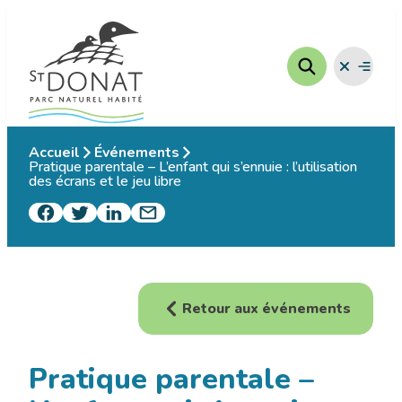
Aller
au
contenu
Fermer
Ouvrir
le
le
menu
menu
Accueil
Événements
Pratique parentale – L’enfant qui s’ennuie : l’utilisation
des écrans et le jeu libre
Retour aux événements
Pratique parentale –