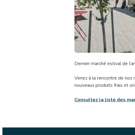
Marché
Dernier marché estival de l’a
des
découvertes
Venez à la rencontre de nos 
nouveaux produits frais et ori
Consultez la liste des mar