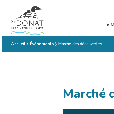
Aller
au
contenu
La M
Ouvr
Accueil
Événements
Marché des découvertes
Marché d