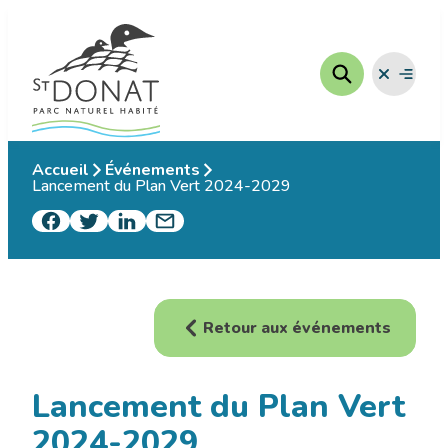
Aller
au
contenu
Fermer
Ouvrir
le
le
menu
menu
Accueil
Événements
Lancement du Plan Vert 2024-2029
Retour aux événements
Lancement du Plan Vert
2024-2029