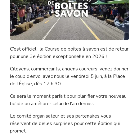
C’est officiel : la Course de boîtes à savon est de retour
Lancement
pour une 3e édition exceptionnelle en 2026 !
de
la
Citoyens, commerçants, anciens coureurs, venez donner
3e
le coup d’envoi avec nous le vendredi 5 juin, à la Place
édition
de l’Église, dès 17 h 30.
de
la
Ce sera le moment parfait pour planifier votre nouveau
Course
bolide ou améliorer celui de l’an dernier.
de
Le comité organisateur et ses partenaires vous
boîtes
réservent de belles surprises pour cette édition qui
à
promet.
savon