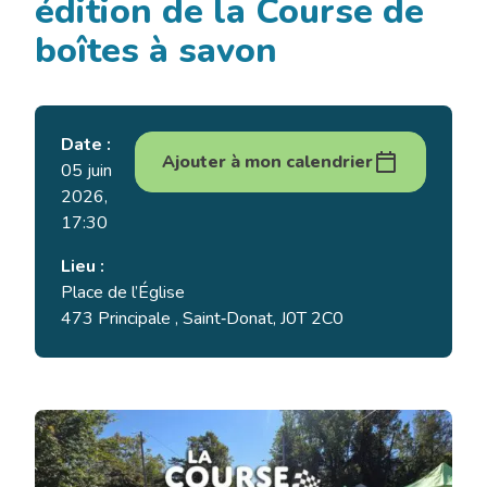
édition de la Course de
boîtes à savon
Date :
Ajouter à mon calendrier
05 juin
2026,
17:30
Lieu :
Place de l’Église
473 Principale , Saint‑Donat, J0T 2C0