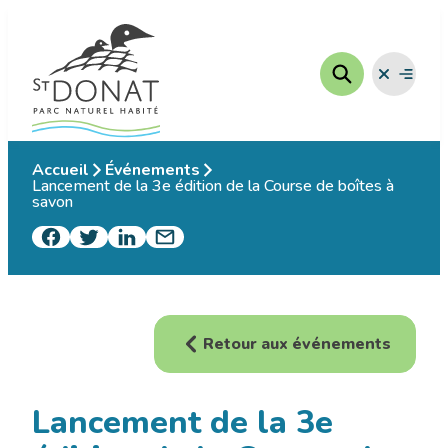
Aller
au
contenu
Fermer
Ouvrir
le
le
menu
menu
Accueil
Événements
Lancement de la 3e édition de la Course de boîtes à
savon
Retour aux événements
Lancement de la 3e