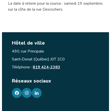
La date à retenir pour la course : samedi 19 septembre,
sur la côte de la rue Desrochers.
Hôtel de ville
490, rue Principale
Saint‑Donat (Québec) J0T 2C0
Téléphone :
819 424-2383
Réseaux sociaux
facebook
googleplus
googleplus