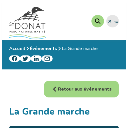
Aller
au
contenu
Fermer
Ouvrir
le
le
menu
menu
Accueil
Événements
La Grande marche
Retour aux événements
La Grande marche