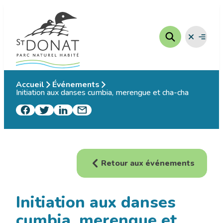
Aller
au
contenu
Fermer
Ouvrir
le
le
menu
menu
Accueil
Événements
Initiation aux danses cumbia, merengue et cha-cha
Retour aux événements
Initiation aux danses
cumbia, merengue et