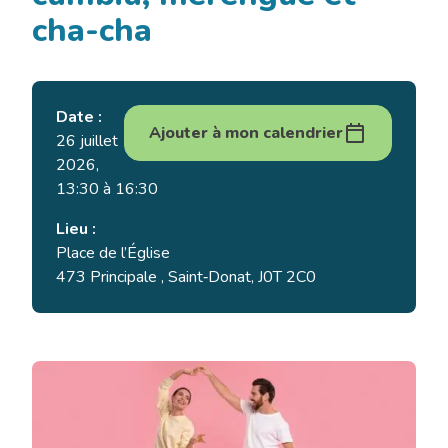
cha-cha
Date :
Ajouter à mon calendrier
26 juillet
2026,
13:30 à 16:30
Lieu :
Place de l’Église
473 Principale , Saint‑Donat, J0T 2C0