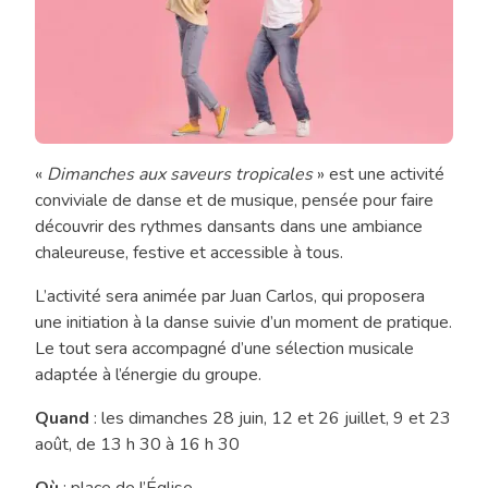
«
Dimanches aux saveurs tropicales
» est une activité
Initiation
conviviale de danse et de musique, pensée pour faire
aux
découvrir des rythmes dansants dans une ambiance
danses
chaleureuse, festive et accessible à tous.
cumbia,
merengue
L’activité sera animée par Juan Carlos, qui proposera
et
une initiation à la danse suivie d’un moment de pratique.
cha-
Le tout sera accompagné d’une sélection musicale
cha
adaptée à l’énergie du groupe.
Quand
: les dimanches 28 juin, 12 et 26 juillet, 9 et 23
août, de 13 h 30 à 16 h 30