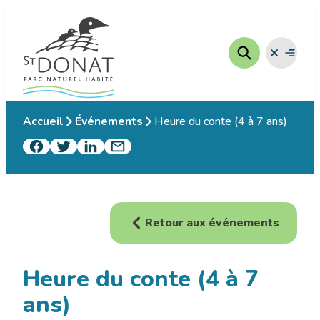
Aller
au
contenu
Fermer
Ouvrir
le
le
menu
menu
Accueil
Événements
Heure du conte (4 à 7 ans)
Retour aux événements
Heure du conte (4 à 7
ans)