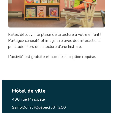
Faites découvrir le plaisir de la lecture à votre enfant !
Heure
Partagez curiosité et imaginaire avec des interactions
du
ponctuées lors de la lecture d’une histoire.
conte
(4
L’activité est gratuite et aucune inscription requise.
à
7
ans)
Hôtel de ville
490, rue Principale
Saint‑Donat (Québec) J0T 2C0