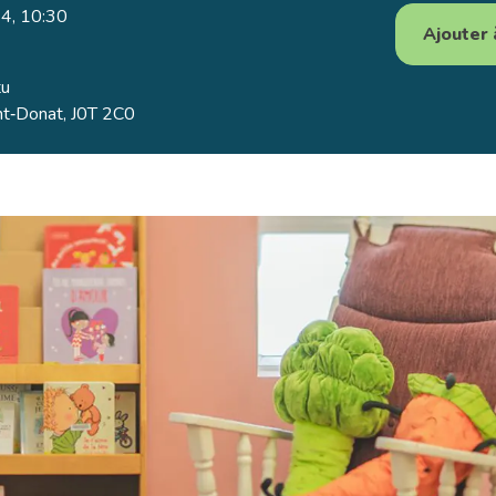
4, 10:30
Ajouter 
tu
nt‑Donat, J0T 2C0