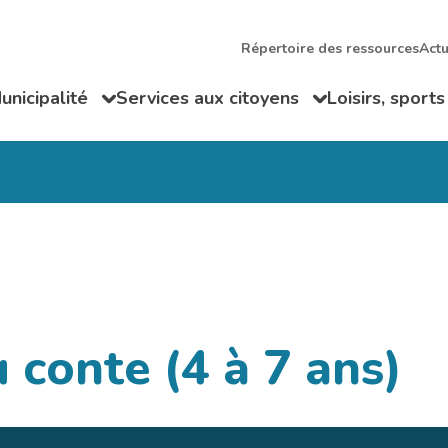
Répertoire des ressources
Actu
unicipalité
Services aux citoyens
Loisirs, sports
ir/Fermer le sous-menu
Ouvrir/Fermer le sous-menu
Ouvrir/Fermer
 conte (4 à 7 ans)