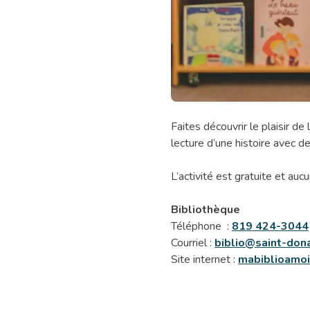
Heure
Faites découvrir le plaisir de
du
lecture d’une histoire avec d
conte
(4
L’activité est gratuite et aucu
à
7
Bibliothèque
ans)
Téléphone :
819 424-3044
Courriel :
biblio@saint-dona
Site internet :
mabiblioamoi