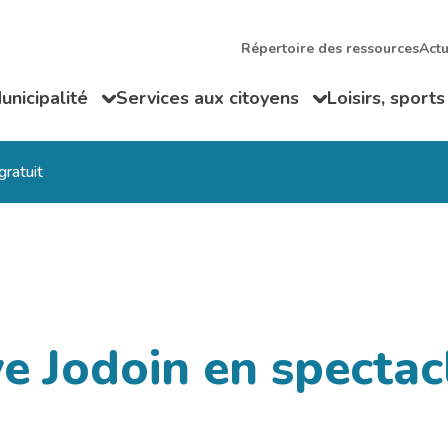
Répertoire des ressources
Actu
unicipalité
Services aux citoyens
Loisirs, sports
ir/Fermer le sous-menu
Ouvrir/Fermer le sous-menu
Ouvrir/Fermer
gratuit
e Jodoin en spectac