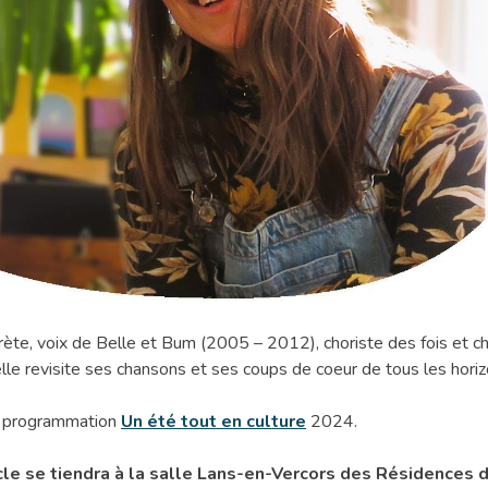
ète, voix de Belle et Bum (2005 – 2012), choriste des fois et c
elle revisite ses chansons et ses coups de coeur de tous les horiz
a programmation
Un été tout en culture
2024.
cle se tiendra à la salle Lans-en-Vercors des Résidences d