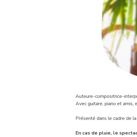
Geneviève
Auteure-compositrice-interpr
Jodoin
Avec guitare, piano et amis, 
en
spectacle
Présenté dans le cadre de l
gratuit
En cas de pluie, le specta