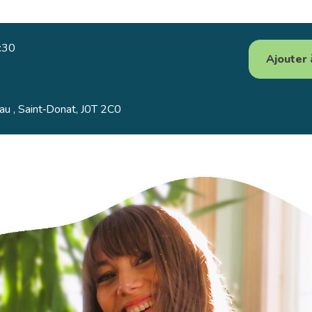
:30
Ajouter 
u , Saint‑Donat, J0T 2C0