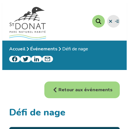
Aller
au
contenu
Fermer
Ouvrir
le
le
menu
menu
Accueil
Événements
Défi de nage
Retour aux événements
Défi de nage