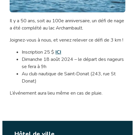
Il y a 50 ans, soit au 100e anniversaire, un défi de nage
Défi
a été complété au lac Archambault.
de
nage
Joignez-vous à nous, et venez relever ce défi de 3 km !
Inscription 25 $
ICI
Dimanche 18 août 2024 – le départ des nageurs
se fera à 9h
Au club nautique de Saint‑Donat (243, rue St
Donat)
L’événement aura lieu même en cas de pluie.
Hôtel de ville