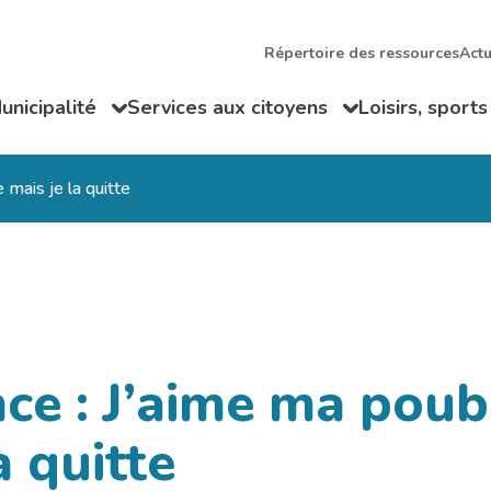
Répertoire des ressources
Actu
unicipalité
Services aux citoyens
Loisirs, sports
ir/Fermer le sous-menu
Ouvrir/Fermer le sous-menu
Ouvrir/Fermer
 mais je la quitte
ce : J’aime ma poub
a quitte