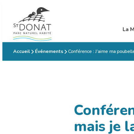
Aller
au
contenu
La M
Ouvr
Accueil
Événements
Conférence : J’aime ma poubelle
Conféren
mais je l