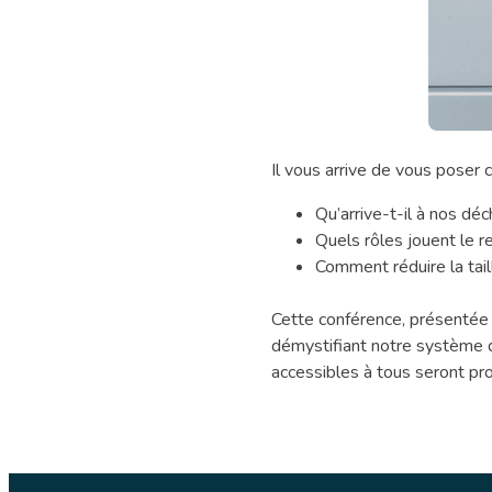
Conféren
Il vous arrive de vous poser 
:
Qu’arrive-t-il à nos dé
J’aime
Quels rôles jouent le 
ma
Comment réduire la tail
poubelle
mais
Cette conférence, présentée d
je
démystifiant notre système de
la
accessibles à tous seront pro
quitte