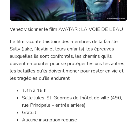
Venez visionner le film AVATAR : LA VOIE DE L’EAU
Cinéma
en
Le film raconte l’histoire des membres de la famille
famille
Sully (Jake, Neytiri et leurs enfants), les épreuves
auxquelles ils sont confrontés, les chemins qu’ils
doivent emprunter pour se protéger les uns les autres,
les batailles qu’ils doivent mener pour rester en vie et
les tragédies qu’ils endurent.
13 h à 16 h
Salle Jules-St-Georges de l’hôtel de ville (490,
rue Principale – entrée arrière)
Gratuit
Aucune inscription requise