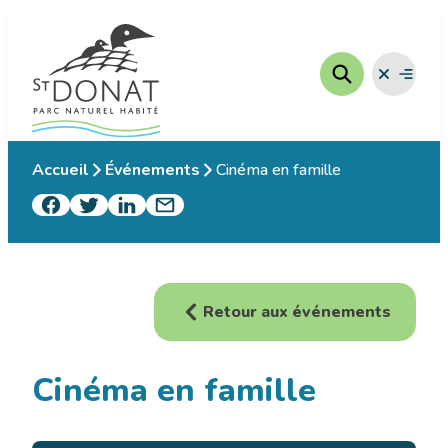
Aller
au
contenu
Fermer
Ouvrir
le
le
menu
menu
Accueil
Événements
Cinéma en famille
Retour aux événements
Cinéma en famille