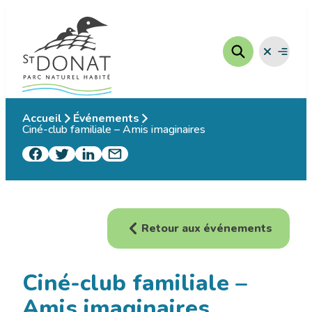
Aller
au
contenu
Fermer
Ouvrir
le
le
menu
menu
Accueil
Événements
Ciné-club familiale – Amis imaginaires
Retour aux événements
Ciné-club familiale –
Amis imaginaires