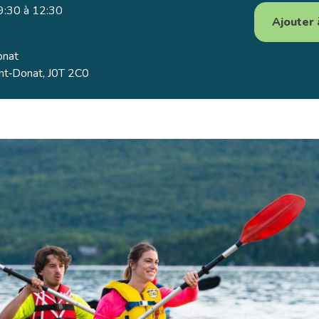
09:30 à 12:30
Ajouter 
onat
int‑Donat, J0T 2C0