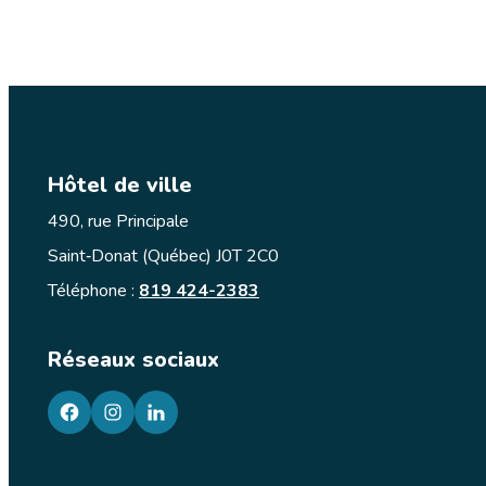
2,
3
on
pagaie
!
Hôtel de ville
490, rue Principale
Saint‑Donat (Québec) J0T 2C0
Téléphone :
819 424-2383
Réseaux sociaux
facebook
googleplus
googleplus