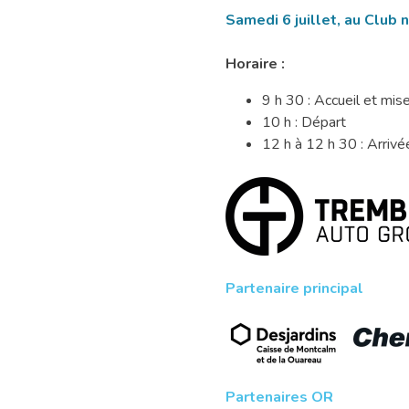
Samedi 6 juillet, au Club 
Horaire :
9 h 30 : Accueil et mise
10 h : Départ
12 h à 12 h 30 : Arrivé
1,
Partenaire principal
2,
3
on
pagaie
1,
!
Partenaires OR