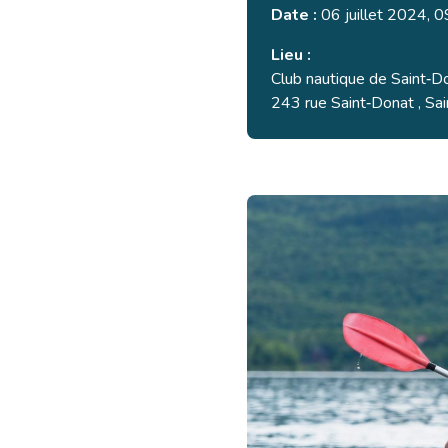
Date :
06 juillet 2024, 
Lieu :
Club nautique de Saint‑D
243 rue Saint‑Donat , Sa