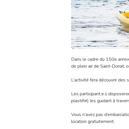
1,
Dans le cadre du 150e annive
2,
de plein air de Saint‑Donat, 
3
on
L’activité fera découvrir des s
pagaie
!
Les participant.e.s disposero
plastifié) les guidant à trave
Vous n’avez pas d’embarcatio
location gratuitement.