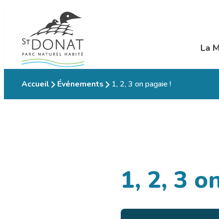
Aller
au
contenu
La M
Ouvr
Accueil
Événements
1, 2, 3 on pagaie !
1, 2, 3 o