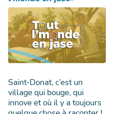
Chronique
«Tout
Saint‑Donat, c’est un
l’monde
en
village qui bouge, qui
jase»
innove et où il y a toujours
quelque chose à raconter !