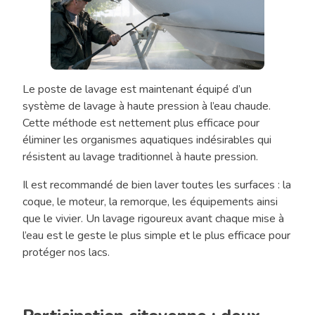
Le poste de lavage est maintenant équipé d’un
Caucasian
système de lavage à haute pression à l’eau chaude.
man
Cette méthode est nettement plus efficace pour
using
éliminer les organismes aquatiques indésirables qui
pressure
résistent au lavage traditionnel à haute pression.
washer
to
Il est recommandé de bien laver toutes les surfaces : la
clean
coque, le moteur, la remorque, les équipements ainsi
boat
que le vivier. Un lavage rigoureux avant chaque mise à
hull
l’eau est le geste le plus simple et le plus efficace pour
protéger nos lacs.