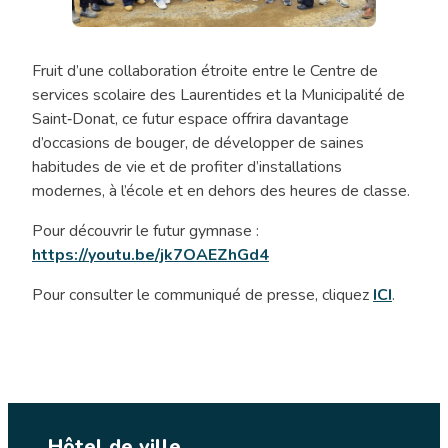
Chronique
Fruit d’une collaboration étroite entre le Centre de
«Tout
services scolaire des Laurentides et la Municipalité de
l’monde
Saint‑Donat, ce futur espace offrira davantage
en
d’occasions de bouger, de développer de saines
jase»
habitudes de vie et de profiter d’installations
modernes, à l’école et en dehors des heures de classe.
Pour découvrir le futur gymnase :
https://youtu.be/jk7OAEZhGd4
Pour consulter le communiqué de presse, cliquez
ICI
.
Hôtel de ville