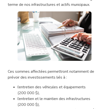
terme de nos infrastructures et actifs municipaux.
Professional
Ces sommes affectées permettront notamment de
Accountant
prévoir des investissements liés à :
Woman
In
l’entretien des véhicules et équipements
Office.
(200 000 $),
Finance
l’entretien et le maintien des infrastructures
Invoice
(200 000 $),
Accounting