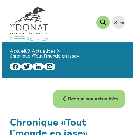
Aller
au
contenu
Fermer
Ouvrir
le
le
menu
menu
Accueil
Actualités
Chronique «Tout l’monde en jase»
Retour aux actualités
Chronique «Tout
l’monde en jase»