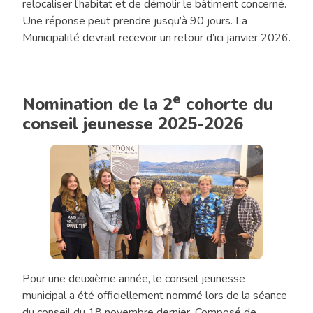
relocaliser l’habitat et de démolir le bâtiment concerné.
Une réponse peut prendre jusqu’à 90 jours. La
Municipalité devrait recevoir un retour d’ici janvier 2026.
e
Nomination de la 2
cohorte du
conseil jeunesse 2025-2026
Pour une deuxième année, le conseil jeunesse
Chronique
municipal a été officiellement nommé lors de la séance
«
du conseil du 18 novembre dernier. Composé de
Tout