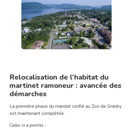
Chronique
«
Tout
Relocalisation de l’habitat du
l’monde
martinet ramoneur : avancée des
en
démarches
jase
»
La première phase du mandat confié au Zoo de Granby
édition
est maintenant complétée.
de
novembre
Celle-ci a permis :
2025