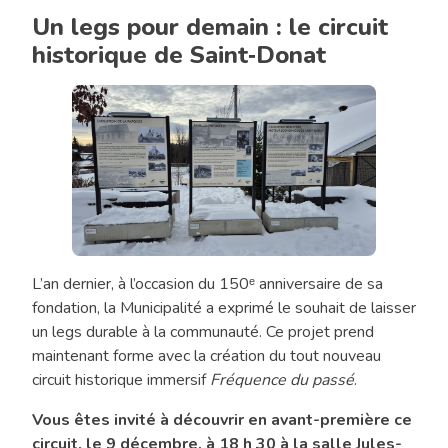
Un legs pour demain : le circuit
historique de Saint‑Donat
L’an dernier, à l’occasion du 150ᵉ anniversaire de sa
Chronique
fondation, la Municipalité a exprimé le souhait de laisser
«
un legs durable à la communauté. Ce projet prend
Tout
maintenant forme avec la création du tout nouveau
l’monde
circuit historique immersif
Fréquence du passé
.
en
jase
Vous êtes invité à découvrir en avant-première ce
»
circuit, le 9 décembre, à 18 h 30 à la salle Jules-