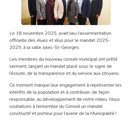
2025
Le 18 novembre 2025, avait lieu l’assermentation
Chronique
officielle des élues et élus pour le mandat 2025-
«
2029, à la salle Jules-St-Georges.
Tout
l’monde
Les membres du nouveau conseil municipal ont prêté
en
serment, lançant un mandat placé sous le signe de
jase
l’écoute, de la transparence et du service aux citoyens.
»
édition
Ce moment marque leur engagement à représenter les
de
intérêts de la population et à contribuer, de façon
novembre
responsable, au développement de notre milieu. Nous
2025
souhaitons à l’ensemble du Conseil un mandat
constructif et porteur pour l’avenir de la Municipalité !