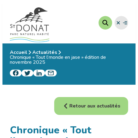
Aller
au
contenu
Fermer
Ouvrir
le
le
menu
menu
Accueil
Actualités
Chronique « Tout l’monde en jase » édition de
novembre 2025
Retour aux actualités
Chronique « Tout