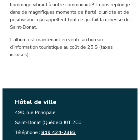
l’monde
hommage vibrant à notre communauté! Il nous replonge
en
dans de magnifiques moments de fierté, d’unicité et de
jase
positivisme, qui rappellent tout ce qui fait la richesse de
»
Saint‑Donat.
édition
L’album est maintenant en vente au bureau
de
d’information touristique au coût de 25 $ (taxes
novembre
incluses).
2025
Hôtel de ville
490, rue Principale
Saint‑Donat (Québec) J0T 2C0
Téléphone :
819 424-2383