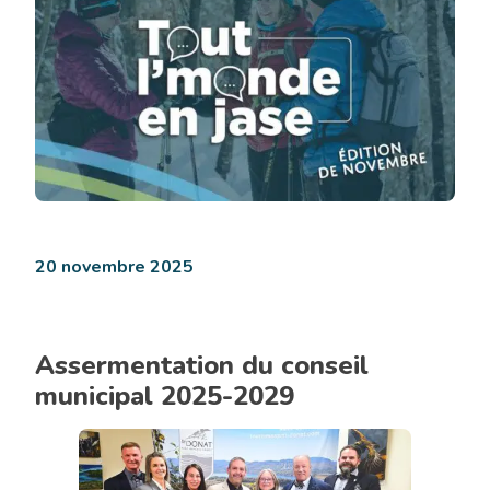
Chronique
«
20 novembre 2025
Tout
l’monde
en
Assermentation du conseil
jase
»
municipal 2025-2029
édition
de
novembre