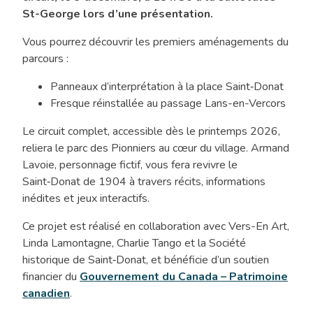
édition
St-George lors d’une présentation.
de
novembre
Vous pourrez découvrir les premiers aménagements du
2025
parcours :
Panneaux d’interprétation à la place Saint‑Donat
Fresque réinstallée au passage Lans-en-Vercors
Le circuit complet, accessible dès le printemps 2026,
reliera le parc des Pionniers au cœur du village. Armand
Lavoie, personnage fictif, vous fera revivre le
Saint‑Donat de 1904 à travers récits, informations
inédites et jeux interactifs.
Ce projet est réalisé en collaboration avec Vers-En Art,
Linda Lamontagne, Charlie Tango et la Société
historique de Saint‑Donat, et bénéficie d’un soutien
financier du
Gouvernement du Canada – Patrimoine
canadien
.