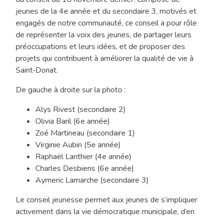
jeunes de la 4e année et du secondaire 3, motivés et
l’monde
engagés de notre communauté, ce conseil a pour rôle
en
de représenter la voix des jeunes, de partager leurs
jase
préoccupations et leurs idées, et de proposer des
»
projets qui contribuent à améliorer la qualité de vie à
édition
Saint‑Donat.
de
novembre
De gauche à droite sur la photo :
2025
Alys Rivest (secondaire 2)
Olivia Baril (6e année)
Zoé Martineau (secondaire 1)
Virginie Aubin (5e année)
Raphaël Lanthier (4e année)
Charles Desbiens (6e année)
Aymeric Lamarche (secondaire 3)
Le conseil jeunesse permet aux jeunes de s’impliquer
activement dans la vie démocratique municipale, d’en