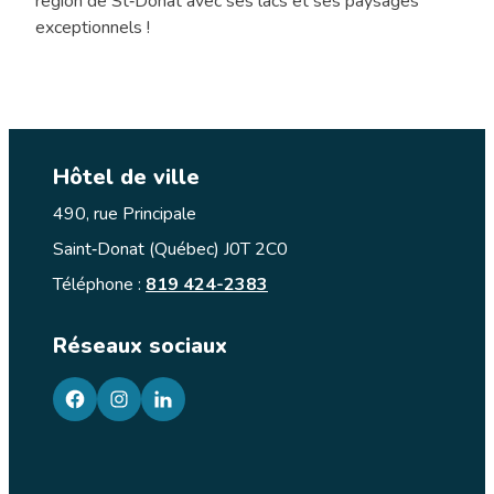
région de St‑Donat avec ses lacs et ses paysages
exceptionnels !
Hôtel de ville
490, rue Principale
Saint‑Donat (Québec) J0T 2C0
Téléphone :
819 424-2383
Réseaux sociaux
facebook
googleplus
googleplus