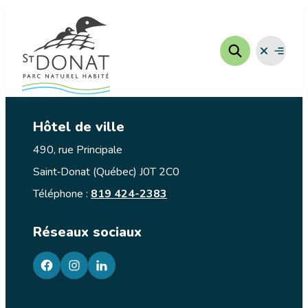
Aller
au
contenu
Fermer
Ouvrir
le
le
menu
menu
Hôtel de ville
490, rue Principale
Saint‑Donat (Québec) J0T 2C0
Téléphone :
819 424-2383
Réseaux sociaux
facebook
googleplus
googleplus