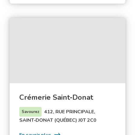
376
Charcuterie
Bistro
Crémerie
Saint‑Donat
Crémerie Saint‑Donat
412, RUE PRINCIPALE,
Savourez
SAINT‑DONAT (QUÉBEC) J0T 2C0
: