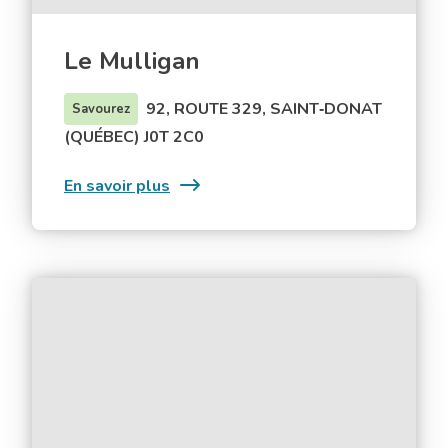
Le Mulligan
92, ROUTE 329, SAINT‑DONAT
Savourez
(QUÉBEC) J0T 2C0
:
En savoir plus
Le
Mulligan
Hotel
Spa
le
suisse