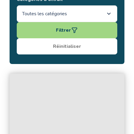
Filtrer
Réinitialiser
Le
Mulligan