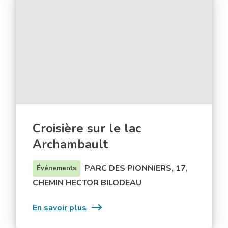
Croisière
sur
le
lac
Archambault
Croisière sur le lac
Archambault
PARC DES PIONNIERS, 17,
Événements
CHEMIN HECTOR BILODEAU
:
En savoir plus
Croisière