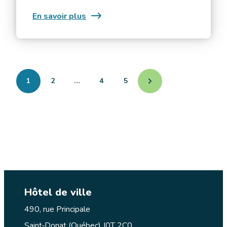
:
En savoir plus
Rôtisserie
St-
Hubert
1
2
…
4
5
Hôtel de ville
490, rue Principale
Saint‑Donat (Québec) J0T 2C0