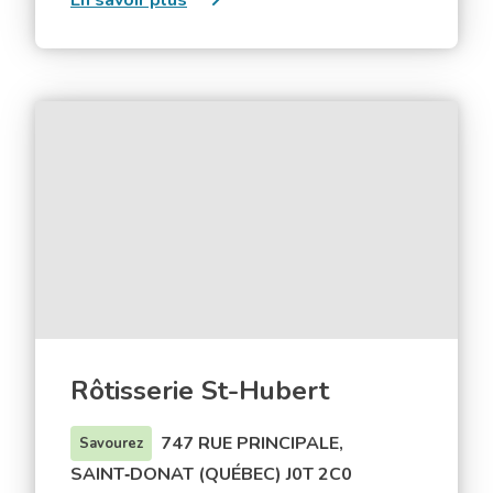
En savoir plus
Crémerie
Saint‑Donat
Rôtisserie
St-
Hubert
Rôtisserie St-Hubert
747 RUE PRINCIPALE,
Savourez
SAINT‑DONAT (QUÉBEC) J0T 2C0