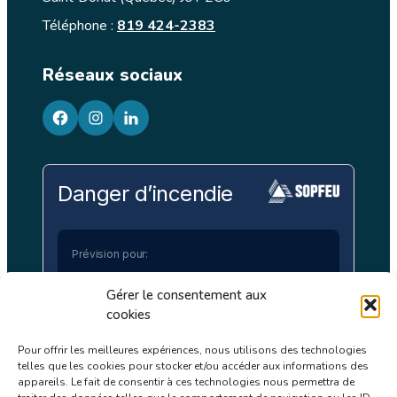
Téléphone :
819 424-2383
Réseaux sociaux
facebook
googleplus
googleplus
Danger d’incendie
Prévision pour:
Laurentides
Gérer le consentement aux
cookies
Bas
Modéré
Élevé
Très Élevé
Extrême
Pour offrir les meilleures expériences, nous utilisons des technologies
telles que les cookies pour stocker et/ou accéder aux informations des
appareils. Le fait de consentir à ces technologies nous permettra de