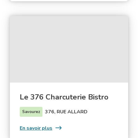
sur
le
lac
Le
Archambault
376
Charcuterie
Bistro
Le 376 Charcuterie Bistro
376, RUE ALLARD
Savourez
:
En savoir plus
Le