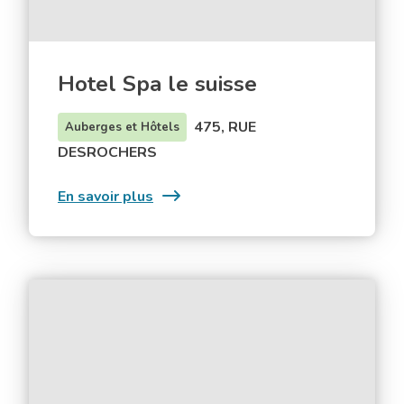
Hotel Spa le suisse
475, RUE
Auberges et Hôtels
DESROCHERS
:
En savoir plus
Hotel
Spa
le
suisse
Odyssée